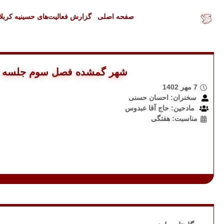
صفحه اصلی
گزارش فعالیت‌های حسینیه کربلا
شهر گمشده فصل سوم جلسه چ
7 مهر 1402
سخنران: احسان حسنی
مادحین: حاج آقا عبدوس
مناسبت: هفتگی