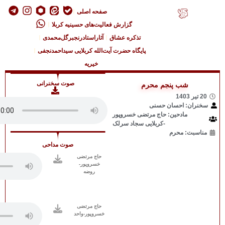
صفحه اصلی
فعالیت‌های حسینیه کربلا
اق
آثاراستادرنجبرگل‌محمدی
 آیت‌الله کربلایی سیداحمدنجفی
خیریه
صوت سخنرانی
ر
ک
صوت مداحی
حاج مرتضی
خسروپور-
روضه
حاج مرتضی
خسروپور-واحد