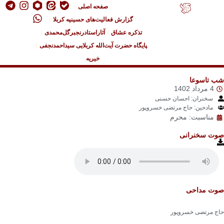
صفحه اصلی
گزارش فعالیت‌های حسینیه کربلا
تذکره عشاق
آثاراستادرنجبرگل‌محمدی
پایگاه حضرت آیت‌الله کربلایی سیداحمدنجفی
خیریه
 تاسوعا
4 مرداد 1402
سخنران: احسان حسنی
مادحین: حاج مرتضی خسروپور
مناسبت: محرم
ت سخنرانی
ت مداحی
ج مرتضی خسروپور