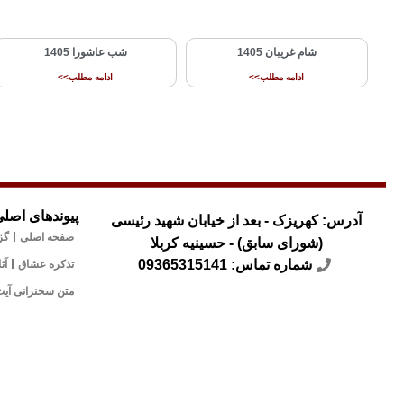
شام غریبان 1405
شب عاشورا 1405
ادامه مطلب>>
ادامه مطلب>>
پیوندهای اصلی
آدرس: کهریزک - بعد از خیابان شهید رئیسی
صفحه اصلی
گز
(شورای سابق) - حسینیه کربلا
شماره تماس: 09365315141
تذکره عشاق
آث
متن سخنرانی آیت