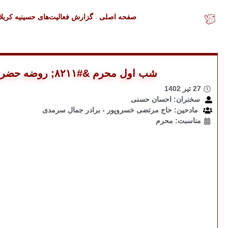
صفحه اصلی
گزارش فعالیت‌های حسینیه کربلا
شب اول محرم &#۸۲۱۱; روضه حضرت مسلم (ع)
27 تیر 1402
سخنران: احسان حسنی
مادحین: حاج مرتضی خسروپور - برادر جمال سرمدی
مناسبت: محرم