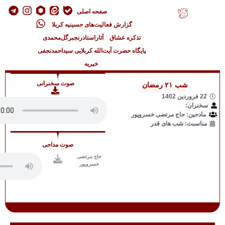
صفحه اصلی
فعالیت‌های حسینیه کربلا
اق
آثاراستادرنجبرگل‌محمدی
 آیت‌الله کربلایی سیداحمدنجفی
خیریه
صوت سخنرانی
صوت مداحی
حاج مرتضی
خسروپور