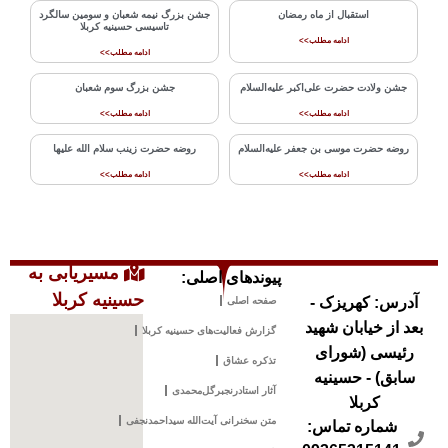
استقبال از ماه رمضان
جشن بزرگ نیمه شعبان و سومین سالگرد
تاسیسی حسینیه کربلا
ادامه مطلب>>
ادامه مطلب>>
جشن ولادت حضرت علی‌اکبر علیه‌السلام
جشن بزرگ سوم شعبان
ادامه مطلب>>
ادامه مطلب>>
روضه حضرت موسی بن جعفر علیه‌السلام
روضه حضرت زینب سلام الله علیها
ادامه مطلب>>
ادامه مطلب>>
مسیریابی به
پیوندهای اصلی:
حسینیه کربلا
آدرس: کهریزک -
صفحه اصلی
بعد از خیابان شهید
گزارش فعالیت‌های حسینیه کربلا
رئیسی (شورای
تذکره عشاق
سابق) - حسینیه
آثار استادرنجبرگل‌محمدی
کربلا
متن سخنرانی آیت‌الله سیداحمدنجفی
شماره تماس: