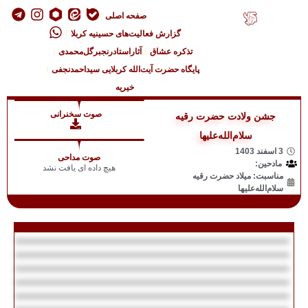
صفحه اصلی
گزارش فعالیت‌های حسینیه کربلا
تذکره عشاق
آثاراستادرنجبرگل‌محمدی
پایگاه حضرت آیت‌الله کربلایی سیداحمدنجفی
خیریه
صوت سخنرانی
جشن ولادت حضرت رقیه
سلام‌الله‌علیها
3 اسفند 1403
صوت مداحی
مادحین:
هیچ داده ای یافت نشد
مناسبت: میلاد حضرت رقیه
سلام‌الله‌علیها