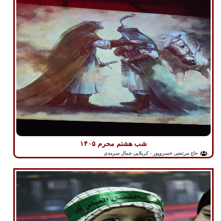
شب هشتم محرم ۱۴۰۵
حاج مرتضی خسروپور - کربلایی جمال سرمدی