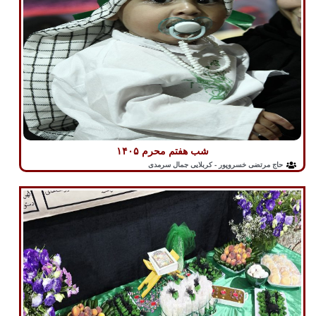
شب هفتم محرم ۱۴۰۵
حاج مرتضی خسروپور - کربلایی جمال سرمدی