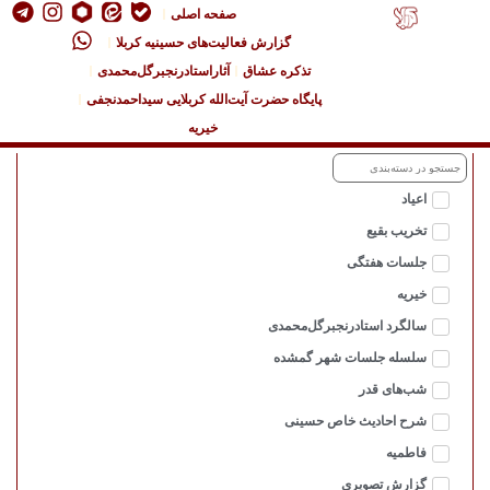
صفحه اصلی
گزارش فعالیت‌های حسینیه کربلا
تذکره عشاق
آثاراستادرنجبرگل‌محمدی
پایگاه حضرت آیت‌الله کربلایی سیداحمدنجفی
خیریه
اعیاد
تخریب بقیع
جلسات هفتگی
خیریه
سالگرد استادرنجبرگل‌محمدی
سلسله جلسات شهر گمشده
شب‌های قدر
شرح احادیث خاص حسینی
فاطمیه
گزارش تصویری