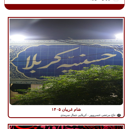
محرم
مناجات
موکب
وفات‌ها
یادواره شهدا
شام غریبان ۱۴۰۵
حاج مرتضی خسروپور - کربلایی جمال سرمدی