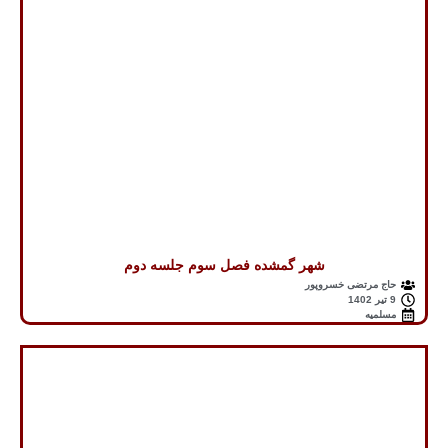
شهر گمشده فصل سوم جلسه دوم
حاج مرتضی خسروپور
9 تیر 1402
مسلمیه