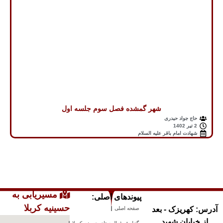
شهر گمشده فصل سوم جلسه اول
حاج جواد حیدری
2 تیر 1402
شهادت امام باقر علیه السلام
مسیریابی به
پیوندهای اصلی:
حسینیه کربلا
آدرس: کهریزک - بعد
صفحه اصلی
از خیابان شهید