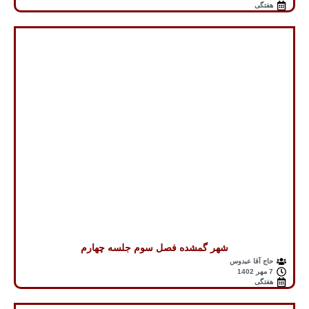
هفتگی
شهر گمشده فصل سوم جلسه چهارم
حاج آقا عبدوس
7 مهر 1402
هفتگی