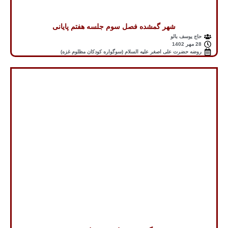
شهر گمشده فصل سوم جلسه هفتم پایانی
حاج یوسف بالو
28 مهر 1402
روضه حضرت علی اصغر علیه السلام (سوگواره کودکان مظلوم غزه)