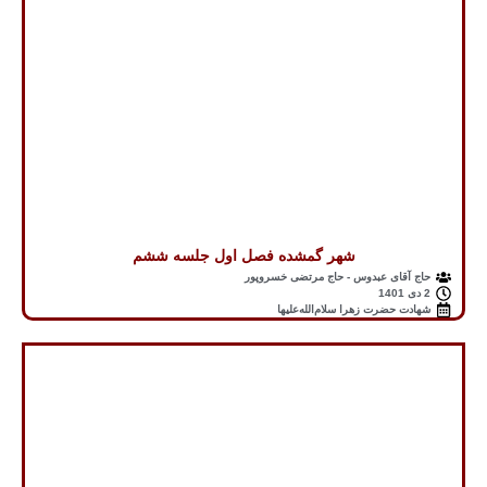
شهر گمشده فصل اول جلسه ششم
حاج آقای عبدوس - حاج مرتضی خسروپور
2 دی 1401
شهادت حضرت زهرا سلام‌الله‌علیها