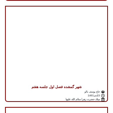
شهر گمشده فصل اول جلسه هفتم
حاج یوسف بالو
23دی1401
میلاد حضرت زهرا سلام الله علیها