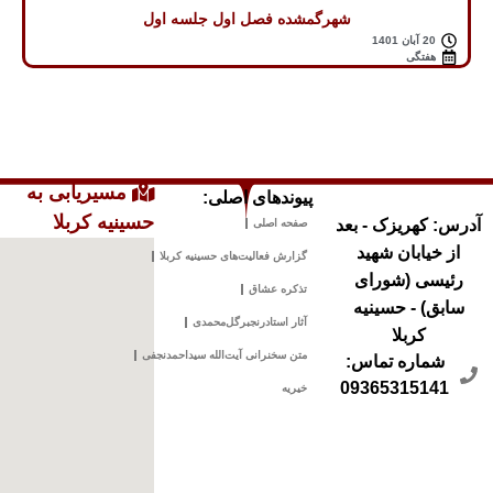
شهرگمشده فصل اول جلسه اول
20 آبان 1401
هفتگی
مسیریابی به
پیوندهای اصلی:
حسینیه کربلا
آدرس: کهریزک - بعد
صفحه اصلی
از خیابان شهید
گزارش فعالیت‌های حسینیه کربلا
رئیسی (شورای
تذکره عشاق
سابق) - حسینیه
آثار استادرنجبرگل‌محمدی
کربلا
متن سخنرانی آیت‌الله سیداحمدنجفی
شماره تماس:
09365315141
خیریه