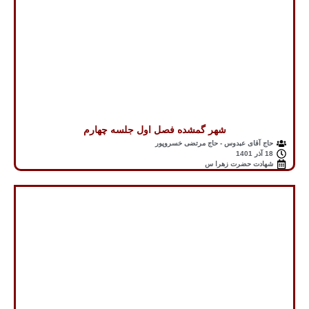
شهر گمشده فصل اول جلسه چهارم
حاج آقای عبدوس - حاج مرتضی خسروپور
18 آذر 1401
شهادت حضرت زهرا س