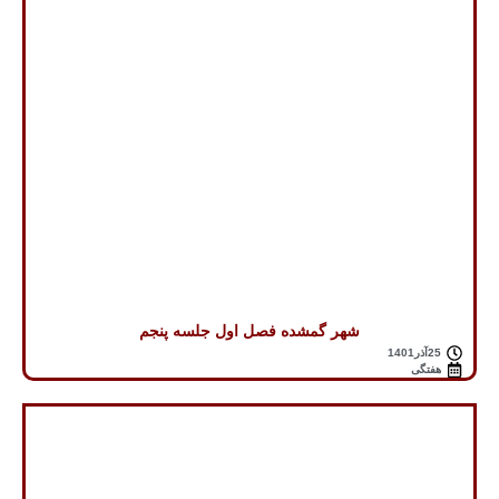
شهر گمشده فصل اول جلسه پنجم
25آذر1401
هفتگی