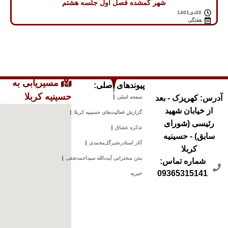
شهر گمشده فصل اول جلسه هشتم
30دی1401
هفتگی
مسیریابی به
پیوندهای اصلی:
حسینیه کربلا
آدرس: کهریزک - بعد
صفحه اصلی
از خیابان شهید
گزارش فعالیت‌های حسینیه کربلا
رئیسی (شورای
تذکره عشاق
سابق) - حسینیه
آثار استادرنجبرگل‌محمدی
کربلا
متن سخنرانی آیت‌الله سیداحمدنجفی
شماره تماس:
09365315141
خیریه