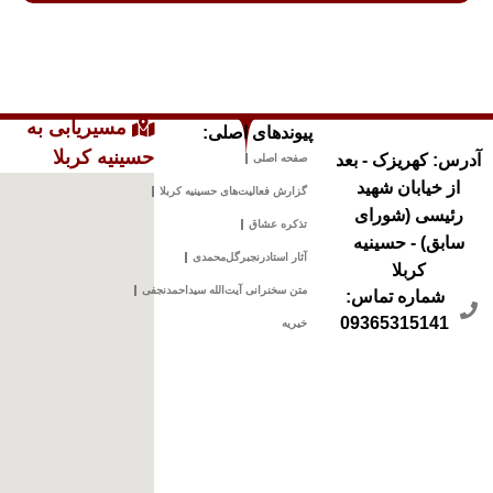
مسیریابی به
پیوندهای اصلی:
حسینیه کربلا
آدرس: کهریزک - بعد
صفحه اصلی
از خیابان شهید
گزارش فعالیت‌های حسینیه کربلا
رئیسی (شورای
تذکره عشاق
سابق) - حسینیه
آثار استادرنجبرگل‌محمدی
کربلا
متن سخنرانی آیت‌الله سیداحمدنجفی
شماره تماس:
09365315141
خیریه