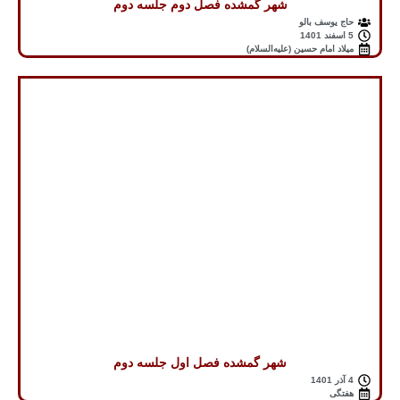
شهر گمشده فصل دوم جلسه دوم
حاج یوسف بالو
5 اسفند 1401
میلاد امام حسین (علیه‌السلام)
شهر گمشده فصل اول جلسه دوم
4 آذر 1401
هفتگی