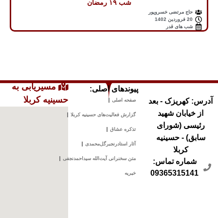
شب ۱۹ رمضان
حاج مرتضی خسروپور
20 فروردین 1402
شب های قدر
مسیریابی به
پیوندهای اصلی:
حسینیه کربلا
آدرس: کهریزک - بعد
صفحه اصلی
از خیابان شهید
گزارش فعالیت‌های حسینیه کربلا
رئیسی (شورای
تذکره عشاق
سابق) - حسینیه
آثار استادرنجبرگل‌محمدی
کربلا
متن سخنرانی آیت‌الله سیداحمدنجفی
شماره تماس:
09365315141
خیریه