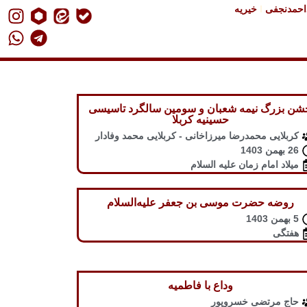
داحمدنجفی
خیریه
شن بزرگ نیمه شعبان و سومین سالگرد تاسیسی
حسینیه کربلا
کربلایی محمدرضا میرزاخانی - کربلایی محمد وفادار
26 بهمن 1403
میلاد امام زمان علیه السلام
روضه حضرت موسی بن جعفر علیه‌السلام
5 بهمن 1403
هفتگی
وداع با فاطمیه
حاج مرتضی خسروپور