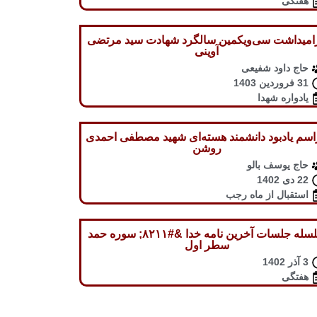
هفتگی
امیداشت سی‌ویکمین سالگرد شهادت سید مرتضی
آوینی
حاج داود شفیعی
31 فروردین 1403
یادواره شهدا
سم یادبود دانشمند هسته‌ای شهید مصطفی احمدی
روشن
حاج یوسف بالو
22 دی 1402
استقبال از ماه رجب
سلسله جلسات آخرین نامه خدا &#۸۲۱۱; سوره حمد
سطر اول
3 آذر 1402
هفتگی