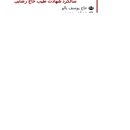
سالگرد شهادت طیب حاج رضایی
حاج یوسف بالو
12 آبان 1402
سالگرد شهادت طیب حاج رضایی
پیوندهای اصلی:
آدرس: کهریزک - بعد از خیابان شهید رئیسی
صفحه اصلی
گزار
(شورای سابق) - حسینیه کربلا
شماره تماس: 09365315141
آثار استادرنجبرگل‌
متن سخنرانی آیت‌ا